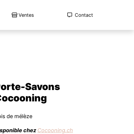
Ventes
Contact
orte-Savons
Cocooning
is de mélèze
isponible chez
Cocooning.ch