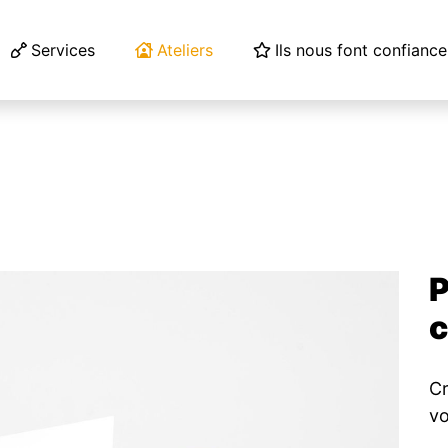
Services
Ateliers
Ils nous font confiance
P
c
Cr
vo